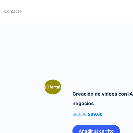
Contacto
¡Oferta!
Creación de videos con IA
negocios
El
El
$
80.00
$
69.00
precio
precio
original
actual
Añadir al carrito