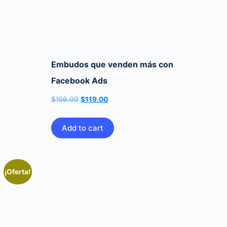
Embudos que venden más con
Facebook Ads
El
El
$
159.00
$
119.00
precio
precio
original
actual
Add to cart
era:
es:
$159.00.
$119.00.
¡Oferta!