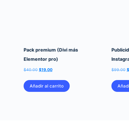
Pack premium (Divi más
Publici
Elementor pro)
Instag
El
El
E
$
40.00
$
19.00
$
99.00
precio
precio
p
original
actual
o
Añadir al carrito
Añadi
era:
es:
e
$40.00.
$19.00.
$