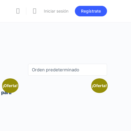
Iniciar sesión
Regístrate
¡Oferta!
¡Oferta!
 para