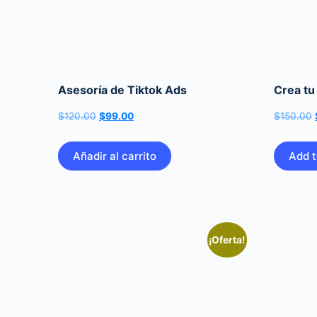
Asesoría de Tiktok Ads
Crea tu 
El
El
$
120.00
$
99.00
$
150.00
precio
precio
original
actual
Añadir al carrito
Add t
era:
es:
$120.00.
$99.00.
¡Oferta!