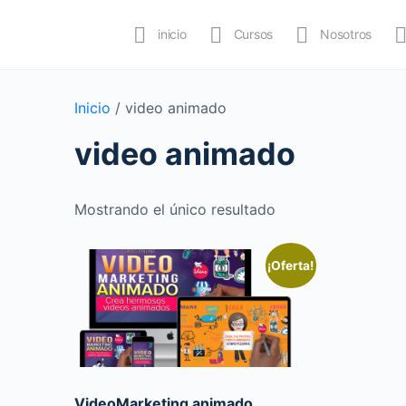
inicio
Cursos
Nosotros
Inicio
/ video animado
video animado
Mostrando el único resultado
¡Oferta!
VideoMarketing animado